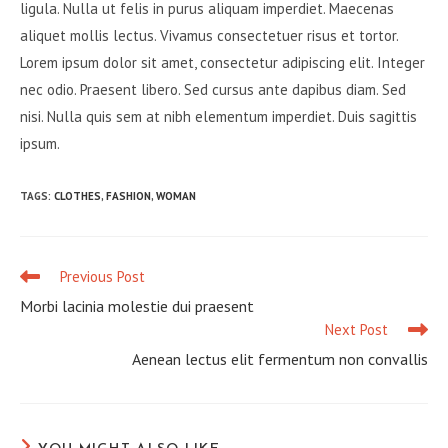
ligula. Nulla ut felis in purus aliquam imperdiet. Maecenas
aliquet mollis lectus. Vivamus consectetuer risus et tortor.
Lorem ipsum dolor sit amet, consectetur adipiscing elit. Integer
nec odio. Praesent libero. Sed cursus ante dapibus diam. Sed
nisi. Nulla quis sem at nibh elementum imperdiet. Duis sagittis
ipsum.
TAGS
:
CLOTHES
,
FASHION
,
WOMAN
Previous Post
Read
more
Morbi lacinia molestie dui praesent
articles
Next Post
Aenean lectus elit fermentum non convallis