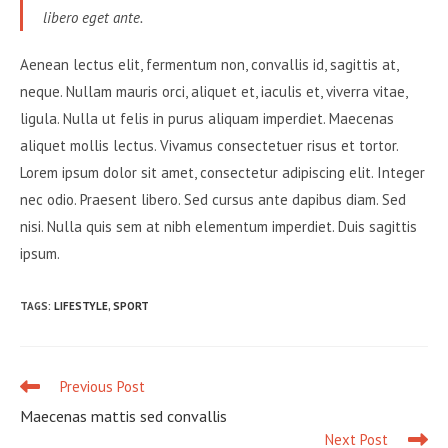
libero eget ante.
Aenean lectus elit, fermentum non, convallis id, sagittis at,
neque. Nullam mauris orci, aliquet et, iaculis et, viverra vitae,
ligula. Nulla ut felis in purus aliquam imperdiet. Maecenas
aliquet mollis lectus. Vivamus consectetuer risus et tortor.
Lorem ipsum dolor sit amet, consectetur adipiscing elit. Integer
nec odio. Praesent libero. Sed cursus ante dapibus diam. Sed
nisi. Nulla quis sem at nibh elementum imperdiet. Duis sagittis
ipsum.
TAGS
:
LIFESTYLE
,
SPORT
Previous Post
Read
more
Maecenas mattis sed convallis
articles
Next Post