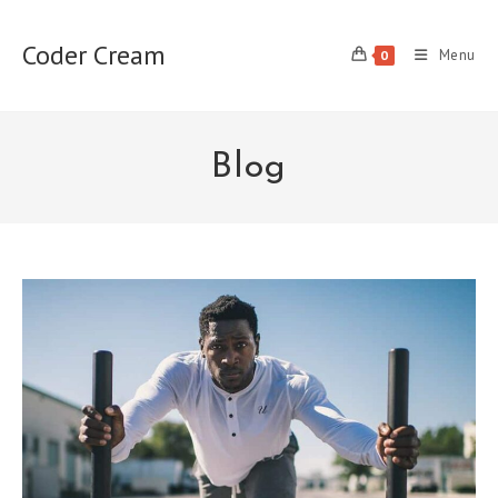
Skip
to
Coder Cream
Menu
0
content
Blog