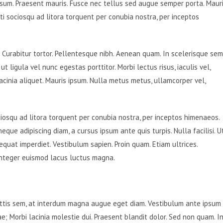
psum. Praesent mauris. Fusce nec tellus sed augue semper porta. Maur
ti sociosqu ad litora torquent per conubia nostra, per inceptos
c. Curabitur tortor. Pellentesque nibh. Aenean quam. In scelerisque sem
ut ligula vel nunc egestas porttitor. Morbi lectus risus, iaculis vel,
 lacinia aliquet. Mauris ipsum. Nulla metus metus, ullamcorper vel,
iosqu ad litora torquent per conubia nostra, per inceptos himenaeos.
eque adipiscing diam, a cursus ipsum ante quis turpis. Nulla facilisi. U
equat imperdiet. Vestibulum sapien. Proin quam. Etiam ultrices.
 Integer euismod lacus luctus magna.
ttis sem, at interdum magna augue eget diam. Vestibulum ante ipsum
rae; Morbi lacinia molestie dui. Praesent blandit dolor. Sed non quam. I