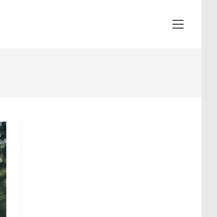
View
website
Menu