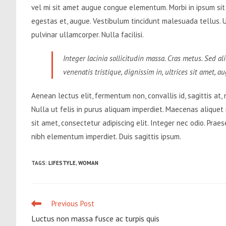
vel mi sit amet augue congue elementum. Morbi in ipsum sit a
egestas et, augue. Vestibulum tincidunt malesuada tellus. Ut 
pulvinar ullamcorper. Nulla facilisi.
Integer lacinia sollicitudin massa. Cras metus. Sed ali
venenatis tristique, dignissim in, ultrices sit amet, a
Aenean lectus elit, fermentum non, convallis id, sagittis at, ne
Nulla ut felis in purus aliquam imperdiet. Maecenas aliquet 
sit amet, consectetur adipiscing elit. Integer nec odio. Prae
nibh elementum imperdiet. Duis sagittis ipsum.
TAGS
:
LIFESTYLE
,
WOMAN
Previous Post
Read
more
Luctus non massa fusce ac turpis quis
articles